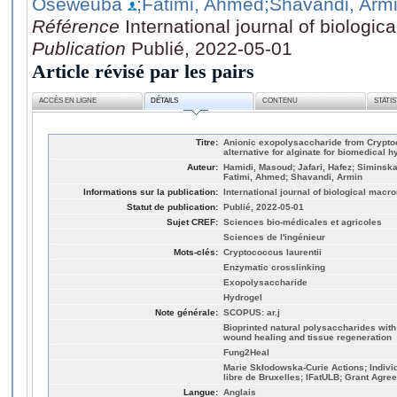
Oseweuba
;Fatimi, Ahmed
;Shavandi, Arm
Référence
International journal of biologi
Publication
Publié, 2022-05-01
Article révisé par les pairs
ACCÈS EN LIGNE
DÉTAILS
CONTENU
STATI
Titre:
Anionic exopolysaccharide from Crypto
alternative for alginate for biomedical 
Auteur:
Hamidi, Masoud; Jafari, Hafez; Siminsk
Fatimi, Ahmed; Shavandi, Armin
Informations sur la publication:
International journal of biological mac
Statut de publication:
Publié, 2022-05-01
Sujet CREF:
Sciences bio-médicales et agricoles
Sciences de l'ingénieur
Mots-clés:
Cryptococcus laurentii
Enzymatic crosslinking
Exopolysaccharide
Hydrogel
Note générale:
SCOPUS: ar.j
Bioprinted natural polysaccharides with 
wound healing and tissue regeneration
Fung2Heal
Marie Skłodowska-Curie Actions; Individ
libre de Bruxelles; IFatULB; Grant Agr
Langue:
Anglais