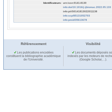
Identificateurs:
urn:issn:0141-8130
info:doi/10.1016/j.ijbiomac.2022.05.133
info:pii/S0141813022011138
info:scp/85131052703
info:pmid/35613678
Référencement
Visibilité
Les publications encodées
Les documents déposés so
constituent la bibliographie académique
indexés par les moteurs de rech
de l'Université.
(Google Scholar,…).