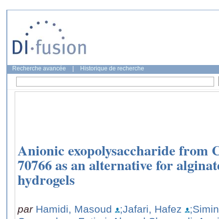
Recherche avancée
|
Historique de recherche
Anionic exopolysaccharide from C
70766 as an alternative for algina
hydrogels
par
Hamidi, Masoud
;Jafari, Hafez
;Simin