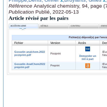
Référence
Analytical chemistry, 94, page 
Publication
Publié, 2022-05-13
Article révisé par les pairs
ACCÈS EN LIGNE
DÉTAILS
CONTENU
STATI
Fichier(s) déposé(s) par l'enc
Fichier
Version
Accès
Des
Gosselin analchem.2022
Œuv
Postprint
postprint.pdf
l'œ
Demander un
tiré à part
Gosselin AnalChem2022
Œuv
Preprint
preprint.pdf
l'œ