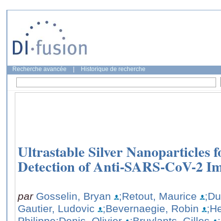
Recherche avancée
|
Historique de recherche
Ultrastable Silver Nanoparticles 
Detection of Anti-SARS-CoV-2 I
par
Gosselin, Bryan
;Retout, Maurice
;Du
Gautier, Ludovic
;Bevernaegie, Robin
;H
Philippe
;Denis, Olivier
;Bruylants, Gilles