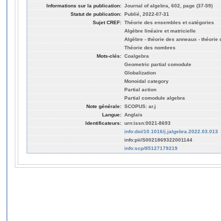
Informations sur la publication:
Journal of algebra, 602, page (37-59)
Statut de publication:
Publié, 2022-07-31
Sujet CREF:
Théorie des ensembles et catégories
Algèbre linéaire et matricielle
Algèbre - théorie des anneaux - théorie
Théorie des nombres
Mots-clés:
Coalgebra
Geometric partial comodule
Globalization
Monoidal category
Partial action
Partial comodule algebra
Note générale:
SCOPUS: ar.j
Langue:
Anglais
Identificateurs:
urn:issn:0021-8693
info:doi/10.1016/j.jalgebra.2022.03.013
info:pii/S0021869322001144
info:scp/85127179219