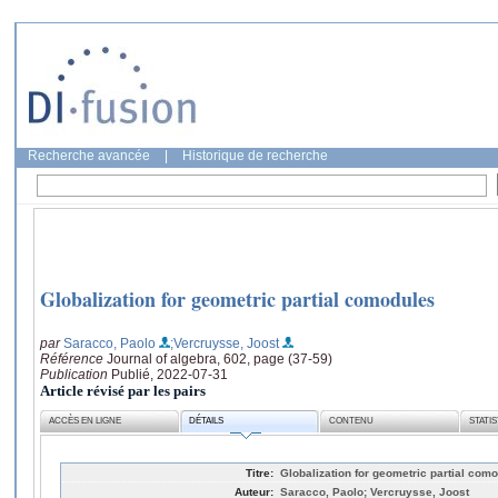
Recherche avancée
|
Historique de recherche
Globalization for geometric partial comodules
par
Saracco, Paolo
;Vercruysse, Joost
Référence
Journal of algebra, 602, page (37-59)
Publication
Publié, 2022-07-31
Article révisé par les pairs
ACCÈS EN LIGNE
DÉTAILS
CONTENU
STATI
Titre:
Globalization for geometric partial com
Auteur:
Saracco, Paolo; Vercruysse, Joost