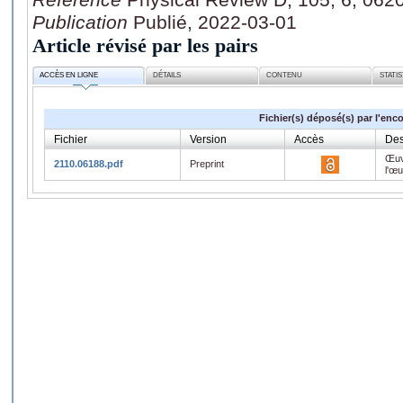
Publication
Publié, 2022-03-01
Article révisé par les pairs
ACCÈS EN LIGNE
DÉTAILS
CONTENU
STATI
Fichier(s) déposé(s) par l'enc
Fichier
Version
Accès
Des
Œuv
2110.06188.pdf
Preprint
l'œ