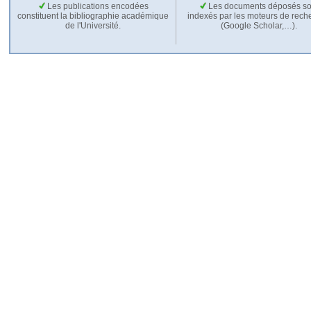
Les publications encodées
Les documents déposés so
constituent la bibliographie académique
indexés par les moteurs de rech
de l'Université.
(Google Scholar,…).