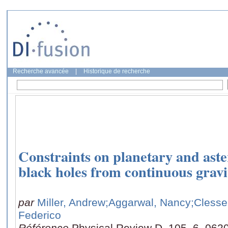
Recherche avancée
|
Historique de recherche
Constraints on planetary and ast
black holes from continuous gravi
par
Miller, Andrew
;Aggarwal, Nancy
;Clesse
Federico
Référence
Physical Review D, 105, 6, 062