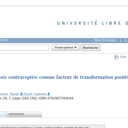
herche
Mon DI-fusion
|
À 
Passe-partout
Citer
visée contraceptive comme facteur de transformation positi
olman, Sarah
;Duret, Isabelle
ue, 59, 2, page (169-196), ISBN 9782807394049
STATISTIQUES
 stérilisation volontaire à visée contraceptive comme facteur de