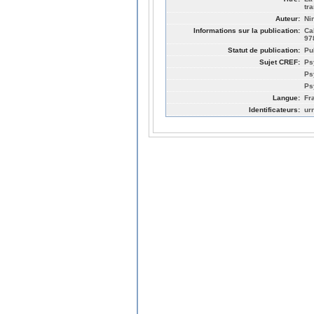
tr
Auteur:
Ni
Informations sur la publication:
Ca
97
Statut de publication:
Pu
Sujet CREF:
Ps
Ps
Ps
Langue:
Fr
Identificateurs:
ur