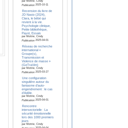
par Mottrie, Cindy
2025-10-11
Publication
Recension du livre de
JD Nasio (2024),
Clara, le bébé qui
revient à la vie.
Psychologie clinique,
Petite bibliothèque,
Payot, Essais
par Mottrie, Cindy
2025-04-01
Publication
Réseau de recherche
international «
Groupe(s),
Transmission et
Violence de masse »
(GeTraVim)
par Mottrie, Cindy
2025-03-27
Publication
Une configuration
singulière autour du
fantasme d’auto-
engendrement : le cas
d’Adèle.
par Mottrie, Cindy
2025-04-01
Publication
Rencontre
intersectorielle : La
sécurité émotionnelle
lors des 1000 premiers
jours
par Mottrie, Cindy