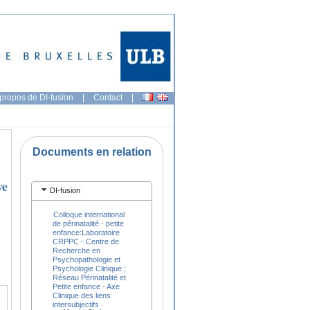
propos de DI-fusion
|
Contact
|
Documents en relation
ve
DI-fusion
Colloque international
de périnatalité - petite
enfance:Laboratoire
CRPPC - Centre de
Recherche en
Psychopathologie et
Psychologie Clinique ;
Réseau Périnatalité et
Petite enfance - Axe
Clinique des liens
intersubjectifs