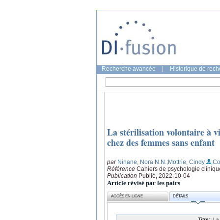
Recherche avancée
|
Historique de rec
La stérilisation volontaire à 
chez des femmes sans enfant
par
Ninane, Nora N.N.
;Mottrie, Cindy
;C
Référence
Cahiers de psychologie cliniq
Publication
Publié, 2022-10-04
Article révisé par les pairs
ACCÈS EN LIGNE
DÉTAILS
Titre:
La