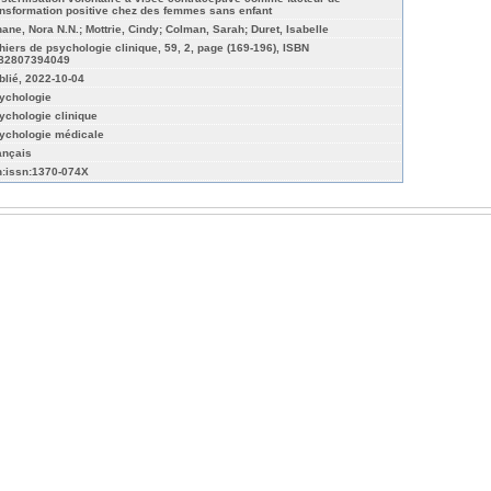
ansformation positive chez des femmes sans enfant
nane, Nora N.N.; Mottrie, Cindy; Colman, Sarah; Duret, Isabelle
hiers de psychologie clinique, 59, 2, page (169-196), ISBN
82807394049
blié, 2022-10-04
ychologie
ychologie clinique
ychologie médicale
ançais
n:issn:1370-074X