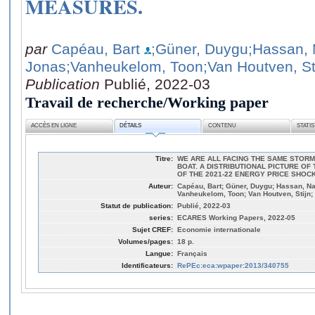
MEASURES.
par
Capéau, Bart
;Güner, Duygu
;Hassan, 
Jonas
;Vanheukelom, Toon
;Van Houtven, St
Publication
Publié, 2022-03
Travail de recherche/Working paper
ACCÈS EN LIGNE
DÉTAILS
CONTENU
STATI
Titre:
WE ARE ALL FACING THE SAME STORM,
BOAT. A DISTRIBUTIONAL PICTURE O
OF THE 2021‐22 ENERGY PRICE SHO
Auteur:
Capéau, Bart; Güner, Duygu; Hassan, Na
Vanheukelom, Toon; Van Houtven, Stijn;
Statut de publication:
Publié, 2022-03
series:
ECARES Working Papers, 2022-05
Sujet CREF:
Economie internationale
Volumes/pages:
18 p.
Langue:
Français
Identificateurs:
RePEc:eca:wpaper:2013/340755