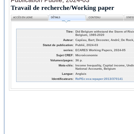
Travail de recherche/Working paper
ACCÈS EN LIGNE
DÉTAILS
CONTENU
STATI
Titre:
Did Belgium withstand the Storm of Risi
Belgium, 1985-2020
Auteur:
Capéau, Bart; Decoster, André; De Rock
Statut de publication:
Publié, 2024-03
series:
ECARES Working Papers, 2024-05
Sujet CREF:
Microéconomie
Volumes/pages:
36 p.
Mots-clés:
Income Inequality, Capital income, Undist
National Accounts, Belgium
Langue:
Anglais
Identificateurs:
RePEc:eca:wpaper:2013/370141