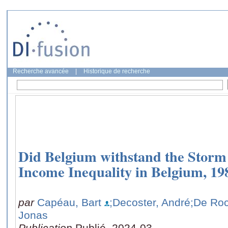
Recherche avancée
|
Historique de recherche
Did Belgium withstand the Storm 
Income Inequality in Belgium, 19
par
Capéau, Bart
;Decoster, André
;De Ro
Jonas
Publication
Publié, 2024-03