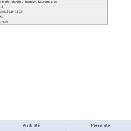
n Molle, Matthieu; Barnich, Laurent; et al.
. 1
blié, 2020-02-17
it
ançais
Visibilité
Pérennité