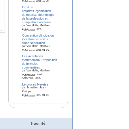
2025-11-06
Publication
Droit du
notariat:Organisation
du notariat, déontologie
de la profession et
comptabilité notariale
par Van Molle, Matthieu
2025
Publication
Convention d'indivision
lors d'un divorce ou
d'une séparation
par Van Molle, Matthieu
2025-01-01
Publication
Les avantages
matrimoniaux:Proposition
de formules
commentées
par Van Molle, Matthieu
Limal,
Publication
Anthemis, 2025
Le procès Neretse
par Schreiber, Jean-
Philippe
2027-01-01
Publication
Facilité