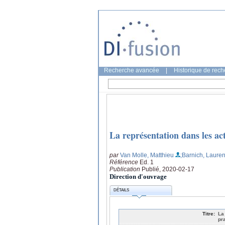
Recherche avancée
|
Historique de rec
La représentation dans les ac
par
Van Molle, Matthieu
;Barnich, Lauren
Référence
Ed. 1
Publication
Publié, 2020-02-17
Direction d'ouvrage
DÉTAILS
Titre:
La
pr