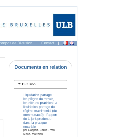
propos de DI-fusion
|
Contact
|
Documents en relation
DI-fusion
Liquidation-partage :
les pièges du terrain,
les clés du praticien:La
liquidation-partage du
régime matrimonial (de
communauté) : l'apport
de la jurisprudence
dans la pratique
notariale
par Cappon, Emilie , Van
Molle, Matthieu