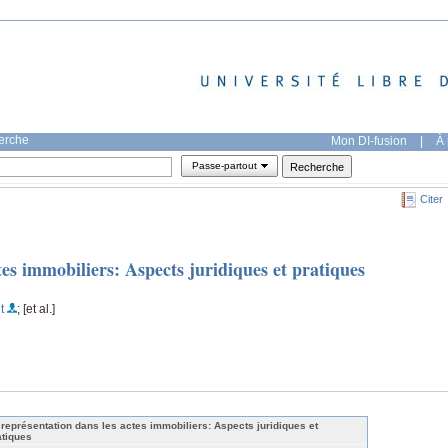
herche
Mon DI-fusion
|
À 
Passe-partout
Citer
tes immobiliers: Aspects juridiques et pratiques
t
; [et al.]
 représentation dans les actes immobiliers: Aspects juridiques et
atiques