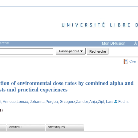
herche
Mon DI-fusion
|
À 
Passe-partout
Citer
ion of environmental dose rates by combined alpha and
ts and practical experiences
t, Annette
;Lomax, Johanna
;Porȩba, Grzegorz
;Zander, Anja
;Zipf, Lars
;Fuchs,
1)
CONTENU
STATISTIQUES