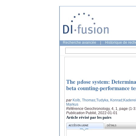
Recherche avancée
|
Historique de rec
The μdose system: Determinat
beta counting-performance tes
par
Kolb, Thomas
;Tudyka, Konrad
;Kaderei
Markus
Référence
Geochronology, 4, 1, page (1-3
Publication
Publié, 2022-01-01
Article révisé par les pairs
ACCÈS EN LIGNE
DÉTAILS