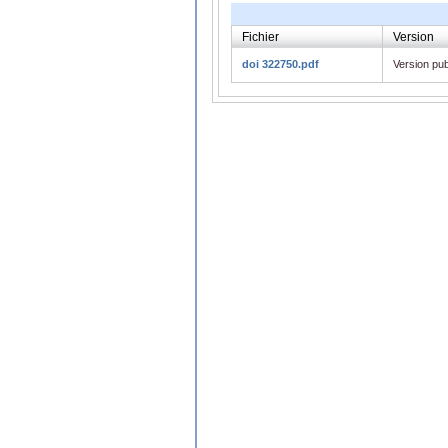
Fichier
Version
doi 322750.pdf
Version pub