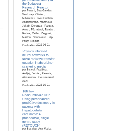
the Budapest
Research Reactor
par Pinasti, Sita Gandes ,
Van Hoey, Olivier ,
Mihailescu, Liviu Cristian ,
Abdelrahman, Mahmoud ,
Jakab, Dorottya , Pantya,
Anna , Pázmándi, Tamás ,
Rudas, Csilla , Zagyvai,
Márton , Vanhavere, Filip ,
Pauly, Nicolas
2025-06-01
Publication
Physics informed
neural networks to
solve radiative transfer
equation in absorbing-
scattering media
par Biswal, Pratibha ,
Avdijaj, Jetnis , Parente,
Alessandro , Coussement,
Axel
2025-10-01
Publication
166Ho-­
RadioEmbolizaTiOn
Using personalized
prediCtive dosimetry in
patients with
Hepatocellular
carcinoma: A
prospective, single-­
centre study
(RETOUCH)
par Bucalau, Ana-Maria ,