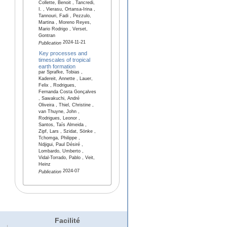
Collette, Benoit , Tancredi,
I. , Vierasu, Ortansa-Irina ,
Tannouri, Fadi , Pezzulo,
Martina , Moreno Reyes,
Mario Rodrigo , Verset,
Gontran
2024-11-21
Publication
Key processes and
timescales of tropical
earth formation
par Sprafke, Tobias ,
Kadereit, Annette , Lauer,
Felix , Rodrigues,
Fernanda Costa Gonçalves
, Sawakuchi, André
Oliveira , Thiel, Christine ,
van Thuyne, John ,
Rodrigues, Leonor ,
Santos, Taís Almeida ,
Zipf, Lars , Szidat, Sönke ,
Tchomga, Philippe ,
Ndjigui, Paul Désiré ,
Lombardo, Umberto ,
Vidal-Torrado, Pablo , Veit,
Heinz
2024-07
Publication
Facilité