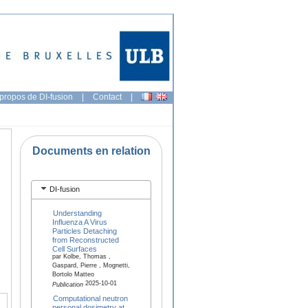
propos de DI-fusion
|
Contact
|
Documents en relation
DI-fusion
Understanding
Influenza A Virus
Particles Detaching
from Reconstructed
Cell Surfaces
par Kolbe, Thomas ,
Gaspard, Pierre , Mognetti,
Bortolo Matteo
2025-10-01
Publication
Computational neutron
personal dosimetry at