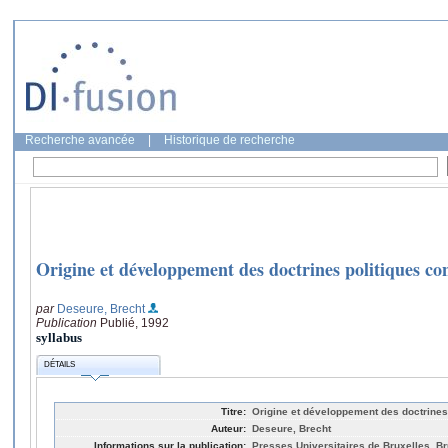
Recherche avancée
|
Historique de recherche
Origine et développement des doctrines politiques c
par
Deseure, Brecht
Publication
Publié, 1992
syllabus
DÉTAILS
Titre:
Origine et développement des doctrines
Auteur:
Deseure, Brecht
Informations sur la publication:
Presses Universitaires de Bruxelles, Br