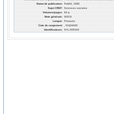
Statut de publication:
Publié, 1992
Sujet CREF:
Sciences sociales
Volumes/pages:
63 p.
Note générale:
SOCO
Langue:
Français
Cote de rangement:
, 01Q/4426
Identificateurs:
SYL-005333