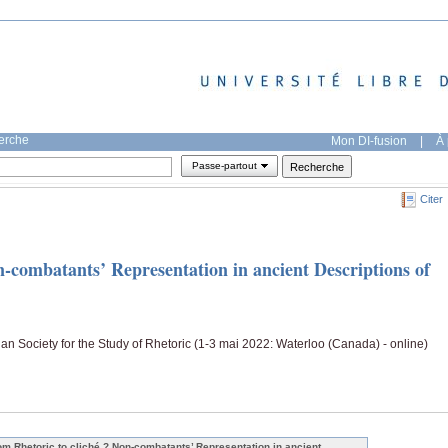
herche
Mon DI-fusion
|
À 
Passe-partout
Citer
n-combatants’ Representation in ancient Descriptions of
n Society for the Study of Rhetoric (1-3 mai 2022: Waterloo (Canada) - online)
om Rhetoric to cliché ? Non-combatants’ Representation in ancient