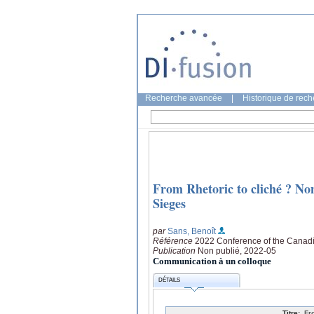
Recherche avancée
|
Historique de rec
From Rhetoric to cliché ? No
Sieges
par
Sans, Benoît
Référence
2022 Conference of the Canadia
Publication
Non publié, 2022-05
Communication à un colloque
DÉTAILS
Titre:
Fr