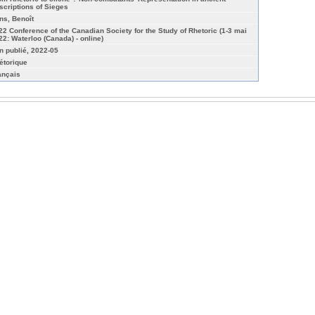
scriptions of Sieges
ns, Benoît
22 Conference of the Canadian Society for the Study of Rhetoric (1-3 mai
22: Waterloo (Canada) - online)
n publié, 2022-05
étorique
ançais