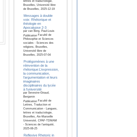
lettres et traductologie,
Bruxelles, Université libre
de Bruxelles, 2025-12-19
Messages à double
voix: Rhétorique et
théologie en
Apocalypse 2-3
par van Berg, Paul-Louis
Faculté de
Publication
Philosophie et Sciences
sociales - Sciences des
religions, Bruxelles,
Université libre de
Bruxelles, 2025-07-04
Prolégomènes à une
réinvention de la
rhétorique:L’expression,
la communication,
l’argumentation et leurs
imaginaires
disciplinaires du lycée
à l’université
par Sevestre-Giraud,
Benjamin
Faculté de
Publication
Lettres, Traduction et
Communication - Langues,
lettres et traductologie,
Bruxelles, Aix-Marseille
Université, CPAF-TDMAM
- Sciences de l'antiquité,
2025-06-25
Reflexive Rhetoric in