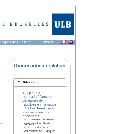
propos de DI-fusion
|
Contact
|
Documents en relation
DI-fusion
Qui peut-on
persuader?:Vers une
généalogie de
l’auditoire en rhétorique
: Aristote, Perelman et
les jeunes militantes
écologistes.
par Chonavey, Sébastien
Faculté de
Publication
Lettres, Traduction et
Communication - Langues,