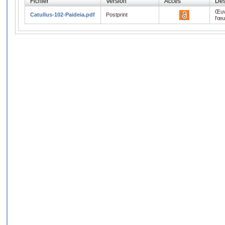
Fichier
Version
Accès
Des
Œuv
Catullus-102-Paideia.pdf
Postprint
l'œ