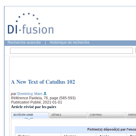
Recherche avancée
|
Historique de recherche
A New Text of Catullus 102
par
Dominicy, Marc
Référence
Paideia, 76, page (585-593)
Publication
Publié, 2021-01-01
Article révisé par les pairs
ACCÈS EN LIGNE
DÉTAILS
CONTENU
STATI
Fichier(s) déposé(s) par l'enc