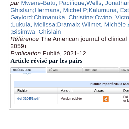
par
Mwene-Batu, Pacifique
;Wells, Jonatha
Ghislain
;Hermans, Michel P
;Kalumuna, Est
Gaylord
;Chimanuka, Christine
;Owino, Vict
;Lukula, Melissa
;Dramaix Wilmet, Michèle
;Bisimwa, Ghislain
Référence
The American journal of clinical 
2059)
Publication
Publié, 2021-12
Article révisé par les pairs
ACCÈS EN LIGNE
DÉTAILS
CONTENU
STATI
Fichier importé via le DOI
Fichier
Version
Accès
Des
Full
doi 320459.pdf
Version publiée
or f