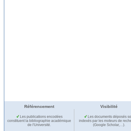
Référencement
Visibilité
Les publications encodées
Les documents déposés so
constituent la bibliographie académique
indexés par les moteurs de rech
de l'Université.
(Google Scholar,…).