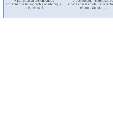
Les publications encodées
Les documents déposés so
constituent la bibliographie académique
indexés par les moteurs de rech
de l'Université.
(Google Scholar,…).