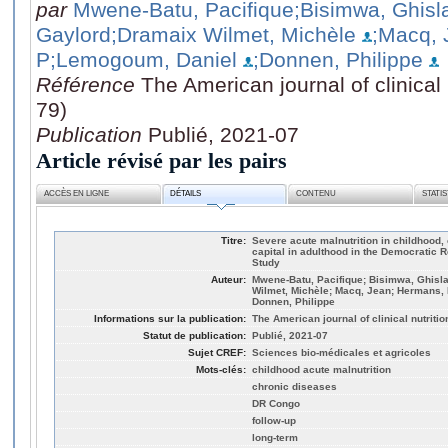
par
Mwene-Batu, Pacifique
;Bisimwa, Ghisl
Gaylord
;Dramaix Wilmet, Michèle
;Macq, 
P
;Lemogoum, Daniel
;Donnen, Philippe
Référence
The American journal of clinical 
79)
Publication
Publié, 2021-07
Article révisé par les pairs
ACCÈS EN LIGNE
DÉTAILS
CONTENU
STATI
Titre:
Severe acute malnutrition in childhood
capital in adulthood in the Democratic 
Study
Auteur:
Mwene-Batu, Pacifique; Bisimwa, Ghisl
Wilmet, Michèle; Macq, Jean; Hermans,
Donnen, Philippe
Informations sur la publication:
The American journal of clinical nutritio
Statut de publication:
Publié, 2021-07
Sujet CREF:
Sciences bio-médicales et agricoles
Mots-clés:
childhood acute malnutrition
chronic diseases
DR Congo
follow-up
long-term