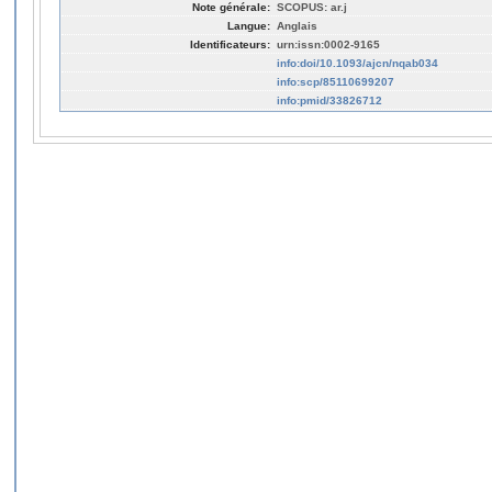
Note générale:
SCOPUS: ar.j
Langue:
Anglais
Identificateurs:
urn:issn:0002-9165
info:doi/10.1093/ajcn/nqab034
info:scp/85110699207
info:pmid/33826712