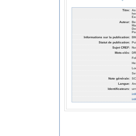
Titre:
As
he
Ea
Auteur:
Be
Ma
Do
Pa
Informations sur la publication:
BM
Statut de publication:
Pu
Sujet CREF:
Nut
Mots-clés:
DR
Fo
He
Lo
Se
Note générale:
SC
Langue:
An
Identificateurs:
ur
in
in