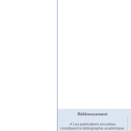
Référencement
Les publications encodées
constituent la bibliographie académique