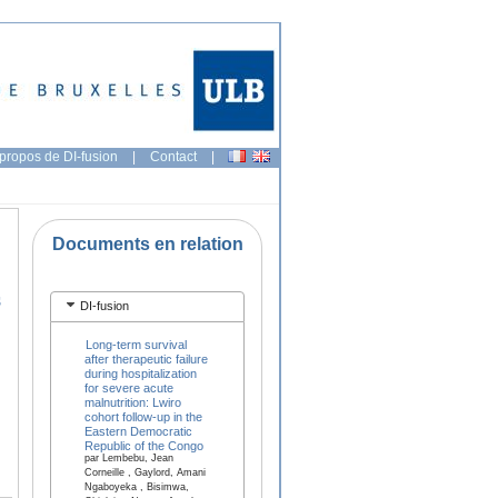
propos de DI-fusion
|
Contact
|
Documents en relation
s
DI-fusion
Long-term survival
after therapeutic failure
during hospitalization
for severe acute
malnutrition: Lwiro
cohort follow-up in the
Eastern Democratic
Republic of the Congo
par Lembebu, Jean
Corneille , Gaylord, Amani
Ngaboyeka , Bisimwa,