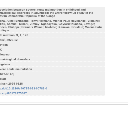
sociation between severe acute malnutrition in childhood and
matological disorders in adulthood: the Lwiro follow-up study in the
stern Democratic Republic of the Congo
dha, Aline; Shindano, Tony; Hermans, Michel Paul; Havelange, Violaine;
kali, Samuel; Minani, Jimmy; Ngaboyeka, Gaylord; Kunaba, Edwige;
nnen, Philippe; Dramaix Wilmet, Michèle; Bisimwa, Ghislain; Mwene-Batu,
cifique
C nutrition, 9, 1, 128
blié, 2023-12
rition
C
llow-up
matological disorders
ng-term
vere acute malnutrition
OPUS: ar.j
glais
n:issn:2055-0928
fo:doi/10.1186/s40795-023-00783-0
fo:scp/85176275987