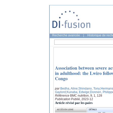
Recherche avancée
|
Historique de rec
Association between severe ac
in adulthood: the Lwiro follo
Congo
par
Bedha, Aline
;Shindano, Tony
;Hermans
Gaylord
;Kunaba, Edwige
;Donnen, Philipp
Référence
BMC nutrition, 9, 1, 128
Publication
Publié, 2023-12
Article révisé par les pairs
ACCÈS EN LIGNE
DÉTAILS