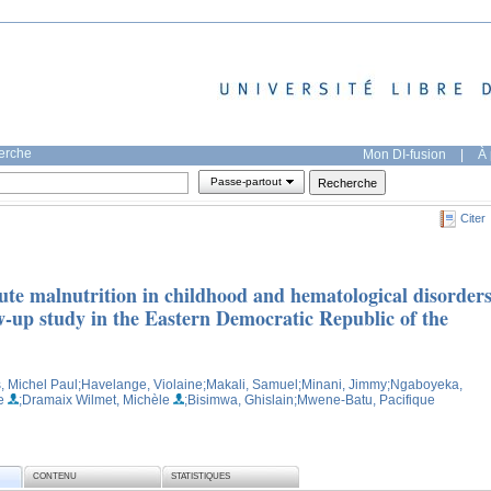
herche
Mon DI-fusion
|
À 
Passe-partout
Citer
ute malnutrition in childhood and hematological disorder
w-up study in the Eastern Democratic Republic of the
, Michel Paul
;Havelange, Violaine
;Makali, Samuel
;Minani, Jimmy
;Ngaboyeka,
e
;Dramaix Wilmet, Michèle
;Bisimwa, Ghislain
;Mwene-Batu, Pacifique
CONTENU
STATISTIQUES