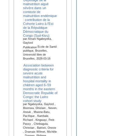
malnutrition aiguë
sévère dans un
contexte de
malnutrition endémique
: contribution de la
Cohorte Lwiro à l’Est
de la République
Démocratique du
Congo (Sud-Kivu)
par Amani Ngaboyeka,
Gaylord
Ecole de Santé
Publication
publique, Bruxelles,
Université libre de
Bruxelles, 2026-03-16
Association between
diagnostic criteria for
severe acute
malnutrition and
hospital mortality in
children aged 6–59
months in the eastern
Democratic Republic of
Congo: the Lwiro
cohort study
par Ngaboyeka, Gaylord ,
Bisimwa, Ghislain , Neven,
Anouk , Mwene-Batu,
Pacifique , Kambale,
Richard , Kingwayi, Petit
Passy , Chiribagula,
Christian , Battisti, Oreste
, Dramaix Wilmet, Michèle