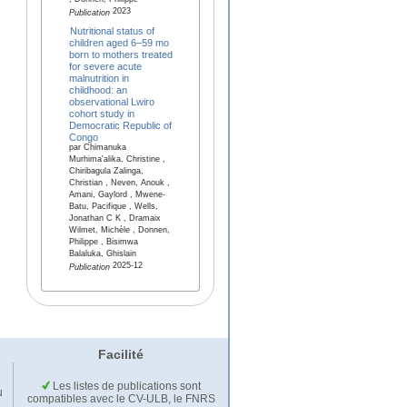
, Donnen, Philippe
2023
Publication
Nutritional status of
children aged 6–59 mo
born to mothers treated
for severe acute
malnutrition in
childhood: an
observational Lwiro
cohort study in
Democratic Republic of
Congo
par Chimanuka
Murhima'alika, Christine ,
Chiribagula Zalinga,
Christian , Neven, Anouk ,
Amani, Gaylord , Mwene-
Batu, Pacifique , Wells,
Jonathan C K , Dramaix
Wilmet, Michèle , Donnen,
Philippe , Bisimwa
Balaluka, Ghislain
2025-12
Publication
Facilité
Les listes de publications sont
u
compatibles avec le CV-ULB, le FNRS