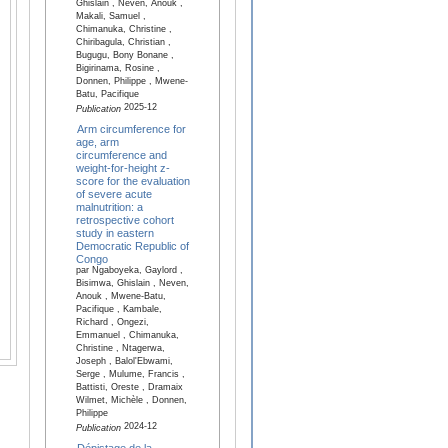
Ghislain , Neven, Anouk ,
Makali, Samuel ,
Chimanuka, Christine ,
Chiribagula, Christian ,
Bugugu, Bony Bonane ,
Bigirinama, Rosine ,
Donnen, Philippe , Mwene-
Batu, Pacifique
2025-12
Publication
Arm circumference for
age, arm
circumference and
weight-for-height z-
score for the evaluation
of severe acute
malnutrition: a
retrospective cohort
study in eastern
Democratic Republic of
Congo
par Ngaboyeka, Gaylord ,
Bisimwa, Ghislain , Neven,
Anouk , Mwene-Batu,
Pacifique , Kambale,
Richard , Ongezi,
Emmanuel , Chimanuka,
Christine , Ntagerwa,
Joseph , Balol'Ebwami,
Serge , Mulume, Francis ,
Battisti, Oreste , Dramaix
Wilmet, Michèle , Donnen,
Philippe
2024-12
Publication
Dépistage de la