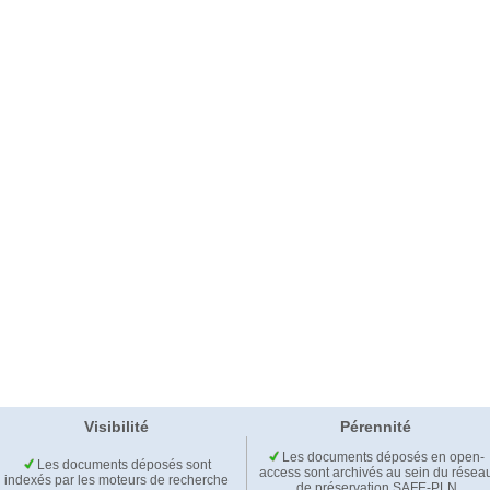
Visibilité
Pérennité
Les documents déposés en open-
Les documents déposés sont
access sont archivés au sein du résea
indexés par les moteurs de recherche
de préservation SAFE-PLN