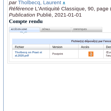
par
Tholbecq, Laurent
Référence
L'Antiquité Classique, 90, page
Publication
Publié, 2021-01-01
Compte rendu
ACCÈS EN LIGNE
DÉTAILS
STATISTIQUES
Fichier(s) déposé(s) par l'enc
Fichier
Version
Accès
Des
Tholbecq on Praet et
Œuv
Postprint
al.2020.pdf
l'œ