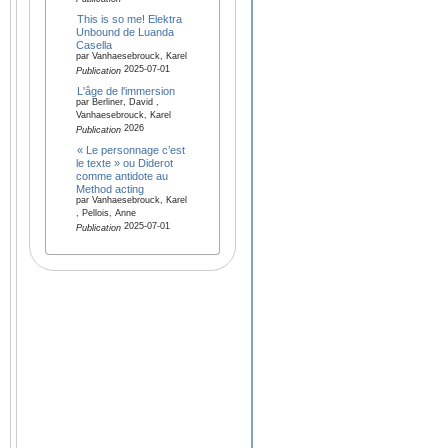
This is so me! Elektra
Unbound de Luanda
Casella
par Vanhaesebrouck, Karel
2025-07-01
Publication
L'âge de l'immersion
par Berliner, David ,
Vanhaesebrouck, Karel
2026
Publication
« Le personnage c’est
le texte » ou Diderot
comme antidote au
Method acting
par Vanhaesebrouck, Karel
, Pellois, Anne
2025-07-01
Publication