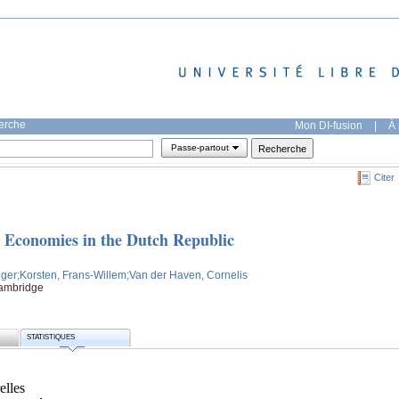
herche
Mon DI-fusion
|
À 
Passe-partout
Citer
e Economies in the Dutch Republic
nger
;Korsten, Frans-Willem
;Van der Haven, Cornelis
Cambridge
STATISTIQUES