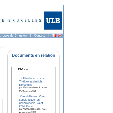
propos de DI-fusion
|
Contact
|
Documents en relation
DI-fusion
La Flandre en scène.
Théâtre et identités
flamandes
par Vanhaesebrouck, Karel
2026
Publication
#JesuisHamlet. Over
kunst, cultuur en
geschiedenis. Gent:
OWL Press
par Vanhaesebrouck, Karel
2026
Publication