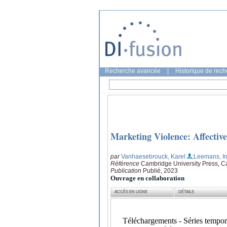
Recherche avancée
|
Historique de rec
Marketing Violence: Affectiv
par
Vanhaesebrouck, Karel
;Leemans, I
Référence
Cambridge University Press, 
Publication
Publié, 2023
Ouvrage en collaboration
ACCÈS EN LIGNE
DÉTAILS