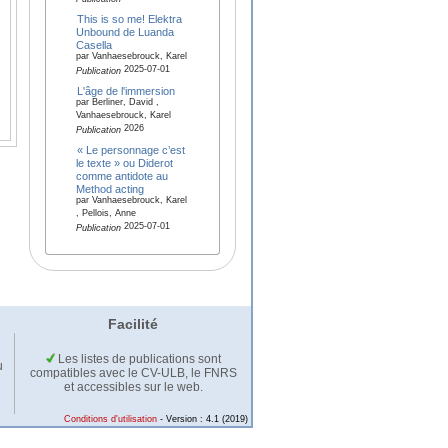
This is so me! Elektra
Unbound de Luanda
Casella
par Vanhaesebrouck, Karel
2025-07-01
Publication
L'âge de l'immersion
par Berliner, David ,
Vanhaesebrouck, Karel
2026
Publication
« Le personnage c’est
le texte » ou Diderot
comme antidote au
Method acting
par Vanhaesebrouck, Karel
, Pellois, Anne
2025-07-01
Publication
Facilité
Les listes de publications sont
u
compatibles avec le CV-ULB, le FNRS
et accessibles sur le web.
Conditions d'utilisation
- Version : 4.1 (2019)