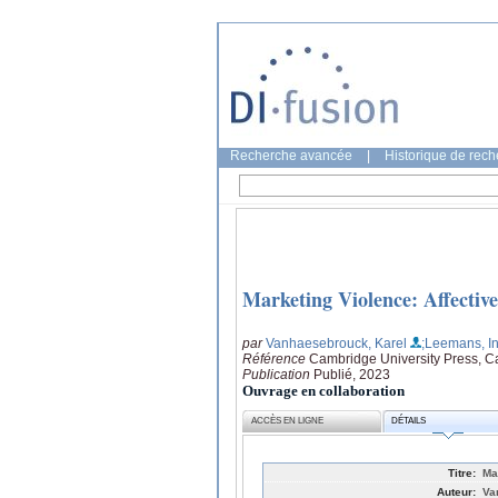
Recherche avancée
|
Historique de rec
Marketing Violence: Affectiv
par
Vanhaesebrouck, Karel
;Leemans, I
Référence
Cambridge University Press, 
Publication
Publié, 2023
Ouvrage en collaboration
ACCÈS EN LIGNE
DÉTAILS
Titre:
Ma
Auteur:
Va