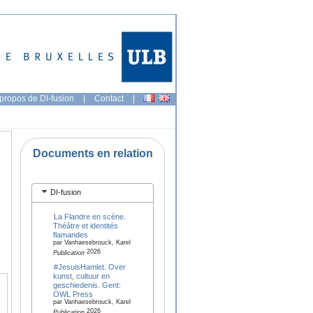
propos de DI-fusion
|
Contact
|
Documents en relation
DI-fusion
La Flandre en scène.
Théâtre et identités
flamandes
par Vanhaesebrouck, Karel
2026
Publication
#JesuisHamlet. Over
kunst, cultuur en
geschiedenis. Gent:
OWL Press
par Vanhaesebrouck, Karel
2026
Publication