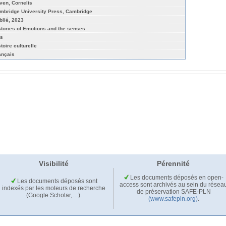
ven, Cornelis
mbridge University Press, Cambridge
blié, 2023
stories of Emotions and the senses
ts
toire culturelle
ançais
Visibilité
Pérennité
Les documents déposés en open-
Les documents déposés sont
access sont archivés au sein du résea
indexés par les moteurs de recherche
de préservation SAFE-PLN
(Google Scholar,…).
(www.safepln.org)
.