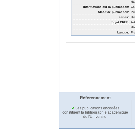
Ha
Informations sur la publication:
Ca
Statut de publication:
Pu
series:
Hi
Sujet CREF:
Ar
His
Langue:
Fr
Référencement
Les publications encodées
constituent la bibliographie académique
de l'Université.