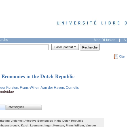
herche
Mon DI-fusion
|
À 
Passe-partout
Citer
e Economies in the Dutch Republic
nger
;Korsten, Frans-Willem
;Van der Haven, Cornelis
Cambridge
STATISTIQUES
rketing Violence: Affective Economies in the Dutch Republic
nhaesebrouck, Karel; Leemans, Inger; Korsten, Frans-Willem; Van der