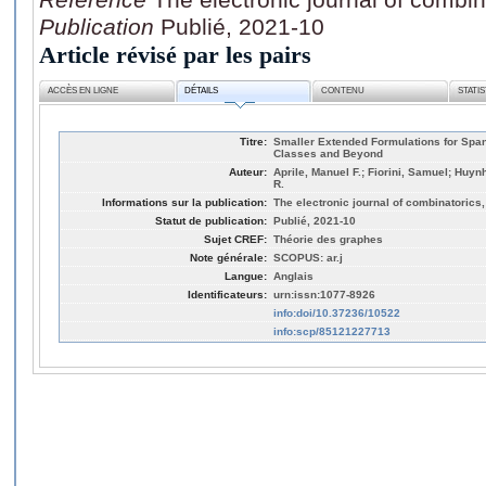
Publication
Publié, 2021-10
Article révisé par les pairs
ACCÈS EN LIGNE
DÉTAILS
CONTENU
STATI
Titre:
Smaller Extended Formulations for Span
Classes and Beyond
Auteur:
Aprile, Manuel F.; Fiorini, Samuel; Huy
R.
Informations sur la publication:
The electronic journal of combinatorics,
Statut de publication:
Publié, 2021-10
Sujet CREF:
Théorie des graphes
Note générale:
SCOPUS: ar.j
Langue:
Anglais
Identificateurs:
urn:issn:1077-8926
info:doi/10.37236/10522
info:scp/85121227713