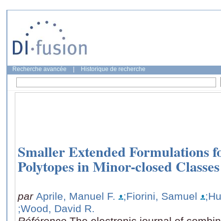
Recherche avancée
|
Historique de recherche
Smaller Extended Formulations f
Polytopes in Minor-closed Classe
par
Aprile, Manuel F.
;Fiorini, Samuel
;Hu
;Wood, David R.
Référence
The electronic journal of combin