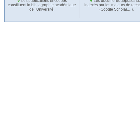
Les publications encodées
Les documents déposés so
constituent la bibliographie académique
indexés par les moteurs de rech
de l'Université.
(Google Scholar,…).