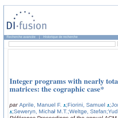
Recherche avancée
|
Historique de recherche
Integer programs with nearly tot
matrices: the cographic case*
par
Aprile, Manuel F.
;Fiorini, Samuel
;Jo
;Seweryn, Micha̷l M.T.
;Weltge, Stefan
;Yud
Référence
Proceedings of the annual AC