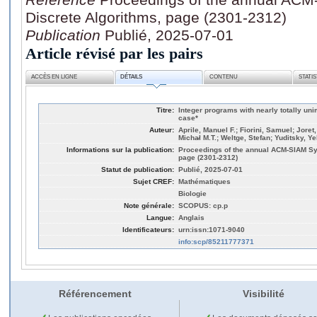
Discrete Algorithms, page (2301-2312)
Publication
Publié, 2025-07-01
Article révisé par les pairs
ACCÈS EN LIGNE
DÉTAILS
CONTENU
STATI
Titre:
Integer programs with nearly totally un
case*
Auteur:
Aprile, Manuel F.; Fiorini, Samuel; Jore
Micha̷l M.T.; Weltge, Stefan; Yuditsky, Y
Informations sur la publication:
Proceedings of the annual ACM-SIAM Sy
page (2301-2312)
Statut de publication:
Publié, 2025-07-01
Sujet CREF:
Mathématiques
Biologie
Note générale:
SCOPUS: cp.p
Langue:
Anglais
Identificateurs:
urn:issn:1071-9040
info:scp/85211777371
Référencement
Visibilité