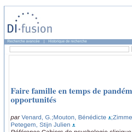
Recherche avancée
|
Historique de recherche
Faire famille en temps de pandémie
opportunités
par
Venard, G.
;Mouton, Bénédicte
;Zimme
Petegem, Stijn Julien
Référence
Cahiers de psychologie clinique