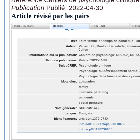
Publication
Publié, 2022-04-30
Article révisé par les pairs
ACCÈS EN LIGNE
DÉTAILS
CONTENU
STATI
Titre:
Faire famille en temps de pandémie : dif
Auteur:
Venard, G.; Mouton, Bénédicte; Zimmerm
Julien
Informations sur la publication:
Cahiers de psychologie clinique, 58, pa
Statut de publication:
Publié, 2022-04-30
Sujet CREF:
Psychologie clinique
Psychologie du développement normal e
Psychologie de la famille et des syst
Mots-clés:
adaptation
family
intensive parenting
pandemic
social pressure
Note générale:
SCOPUS: ar.j
Langue:
Français
Identificateurs:
urn:issn:1370-074X
info:doi/10.3917/cpc.058.0073
info:scp/85130296649