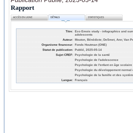
Rapport
ACCÈS EN LIGNE
DÉTAILS
STATISTIQUES
Titre:
Eco Emois study - infographics and sum
adolescents
Auteur:
Mouton, Bénédicte; DeSmet, Ann; Van Pe
Organisme financeur:
Fonds Houtman (ONE)
Statut de publication:
Publié, 2025-05-14
Sujet CREF:
Psychologie de la santé
Psychologie de l'adolescence
Psychologie de l'enfant en âge scolaire
Psychologie du développement normal e
Psychologie de la famille et des syst
Langue:
Français