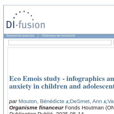
Recherche avancée
|
Historique de recherche
Eco Emois study - infographics 
anxiety in children and adolescen
par
Mouton, Bénédicte
;DeSmet, Ann
;Va
Organisme financeur
Fonds Houtman (O
Publication
Publié, 2025-05-14