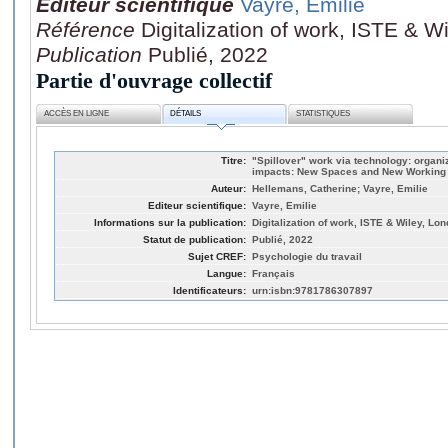
Editeur scientifique
Vayre, Emilie
Référence
Digitalization of work, ISTE & W
Publication
Publié, 2022
Partie d'ouvrage collectif
ACCÈS EN LIGNE
DÉTAILS
STATISTIQUES
Titre:
"Spillover" work via technology: organi
impacts: New Spaces and New Working
Auteur:
Hellemans, Catherine; Vayre, Emilie
Editeur scientifique:
Vayre, Emilie
Informations sur la publication:
Digitalization of work, ISTE & Wiley, Lon
Statut de publication:
Publié, 2022
Sujet CREF:
Psychologie du travail
Langue:
Français
Identificateurs:
urn:isbn:9781786307897