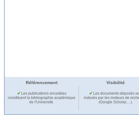
Référencement
Visibilité
Les publications encodées
Les documents déposés so
constituent la bibliographie académique
indexés par les moteurs de rech
de l'Université.
(Google Scholar,…).