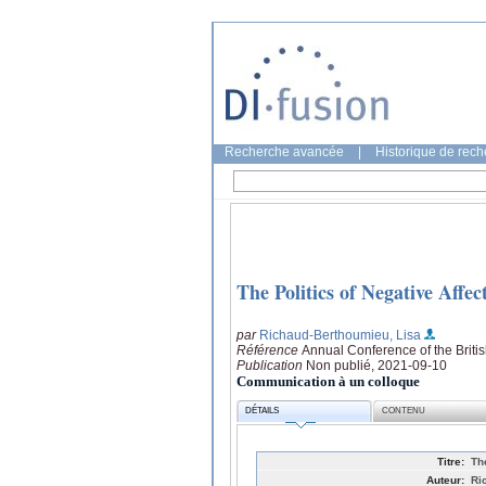
Recherche avancée
|
Historique de rec
The Politics of Negative Affe
par
Richaud-Berthoumieu, Lisa
Référence
Annual Conference of the Briti
Publication
Non publié, 2021-09-10
Communication à un colloque
DÉTAILS
CONTENU
Titre:
Th
Auteur:
Ri