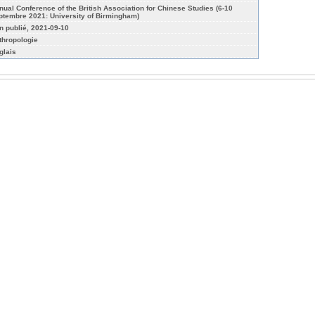
nual Conference of the British Association for Chinese Studies (6-10
ptembre 2021: University of Birmingham)
n publié, 2021-09-10
thropologie
glais