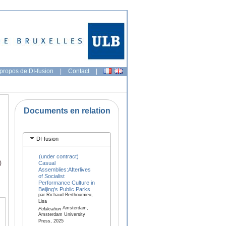
propos de DI-fusion
|
Contact
|
Documents en relation
DI-fusion
(under contract)
)
Casual
Assemblies:Afterlives
of Socialist
Performance Culture in
Beijing's Public Parks
par Richaud-Berthoumieu,
Lisa
Amsterdam,
Publication
Amsterdam University
Press, 2025