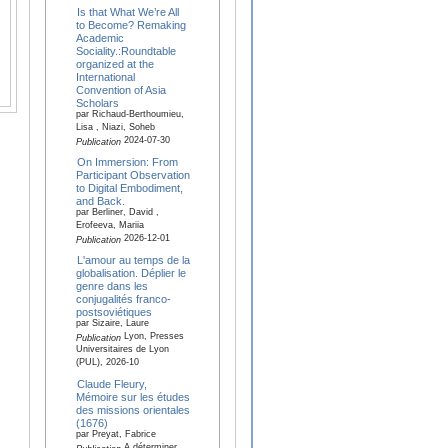
Is that What We’re All
to Become? Remaking
Academic
Sociality.:Roundtable
organized at the
International
Convention of Asia
Scholars
par Richaud-Berthoumieu,
Lisa , Niazi, Soheb
2024-07-30
Publication
On Immersion: From
Participant Observation
to Digital Embodiment,
and Back.
par Berliner, David ,
Erofeeva, Mariia
2026-12-01
Publication
L'amour au temps de la
globalisation. Déplier le
genre dans les
conjugalités franco-
postsoviétiques
par Sizaire, Laure
Lyon, Presses
Publication
Universitaires de Lyon
(PUL), 2026-10
Claude Fleury,
Mémoire sur les études
des missions orientales
(1676)
par Preyat, Fabrice