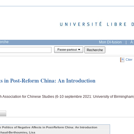
herche
Mon DI-fusion
|
À 
Passe-partout
Citer
cts in Post-Reform China: An Introduction
sh Association for Chinese Studies (6-10 septembre 2021: University of Birmingham
e Politics of Negative Affects in Post-Reform China: An Introduction
chaud-Berthoumieu, Lisa