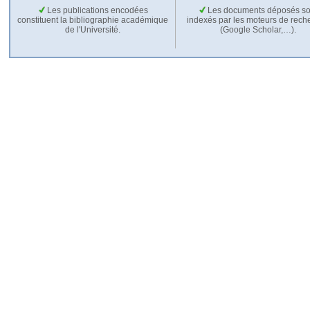
Les publications encodées
Les documents déposés so
constituent la bibliographie académique
indexés par les moteurs de rech
de l'Université.
(Google Scholar,…).