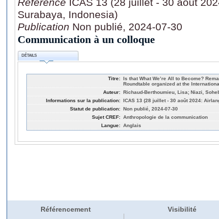
Référence
ICAS 13 (28 juillet - 30 août 202
Surabaya, Indonesia)
Publication
Non publié, 2024-07-30
Communication à un colloque
DÉTAILS
Titre:
Is that What We’re All to Become? Rema
Roundtable organized at the Internation
Auteur:
Richaud-Berthoumieu, Lisa; Niazi, Sohe
Informations sur la publication:
ICAS 13 (28 juillet - 30 août 2024: Airl
Statut de publication:
Non publié, 2024-07-30
Sujet CREF:
Anthropologie de la communication
Langue:
Anglais
Référencement
Visibilité