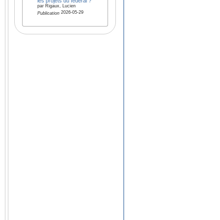
les projets du fédéral ?
par Rigaux, Lucien
2026-05-29
Publication