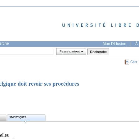
herche
Mon DI-fusion
|
À 
Passe-partout
Citer
Belgique doit revoir ses procédures
STATISTIQUES