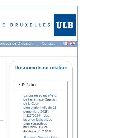
propos de DI-fusion
|
Contact
|
Documents en relation
DI-fusion
La portée et les effets
de l’arrêt taxe Caïman
de la Cour
constitutionnelle du 18
septembre 2025,
n°117/2025 – des
lacunes législatives
auto-réparables
par Rigaux, Lucien
2026-06-08
Publication
Between Responsibility