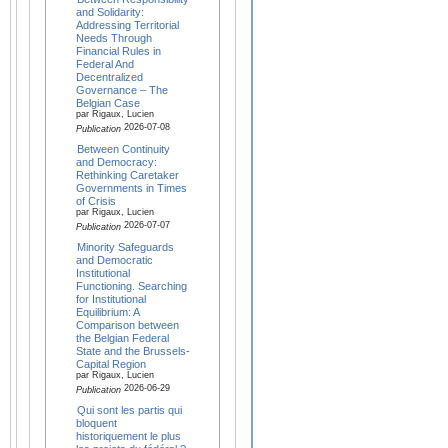
and Solidarity:
Addressing Territorial
Needs Through
Financial Rules in
Federal And
Decentralized
Governance – The
Belgian Case
par Rigaux, Lucien
2026-07-08
Publication
Between Continuity
and Democracy:
Rethinking Caretaker
Governments in Times
of Crisis
par Rigaux, Lucien
2026-07-07
Publication
Minority Safeguards
and Democratic
Institutional
Functioning. Searching
for Institutional
Equilibrium: A
Comparison between
the Belgian Federal
State and the Brussels-
Capital Region
par Rigaux, Lucien
2026-06-29
Publication
Qui sont les partis qui
bloquent
historiquement le plus