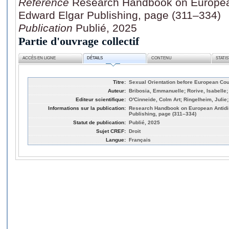
Référence
Research Handbook on European
Edward Elgar Publishing, page (311–334)
Publication
Publié, 2025
Partie d'ouvrage collectif
ACCÈS EN LIGNE
DÉTAILS
CONTENU
STATI
Titre:
Sexual Orientation before European Cou
Auteur:
Bribosia, Emmanuelle; Rorive, Isabelle;
Editeur scientifique:
O'Cinneide, Colm Art; Ringelheim, Julie;
Informations sur la publication:
Research Handbook on European Antidi
Publishing, page (311–334)
Statut de publication:
Publié, 2025
Sujet CREF:
Droit
Langue:
Français