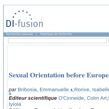
Recherche avancée
|
Historique de recherche
Sexual Orientation before Europ
par
Bribosia, Emmanuelle
;Rorive, Isabell
Editeur scientifique
O'Cinneide, Colm Art
Iyiola