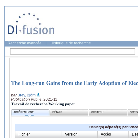
Recherche avancée
|
Historique de recherche
The Long-run Gains from the Early Adoption of Elect
par
Brey, Björn
Publication
Publié, 2021-11
Travail de recherche/Working paper
ACCÈS EN LIGNE
DÉTAILS
CONTENU
STATI
Fichier(s) déposé(s) par l'enc
Fichier
Version
Accès
Des