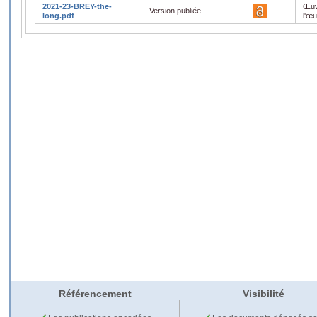
2021-23-BREY-the-
Œuv
Version publiée
long.pdf
l'œ
Référencement
Visibilité