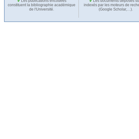
Les publications encodées
Les documents déposés so
constituent la bibliographie académique
indexés par les moteurs de rech
de l'Université.
(Google Scholar,…).