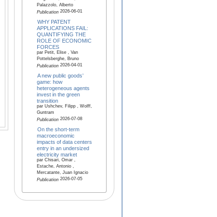
Palazzolo, Alberto
2026-06-01
Publication
WHY PATENT
APPLICATIONS FAIL:
QUANTIFYING THE
ROLE OF ECONOMIC
FORCES
par Petit, Elise , Van
Pottelsberghe, Bruno
2026-04-01
Publication
A new public goods’
game: how
heterogeneous agents
invest in the green
transition
par Ushchev, Filipp , Wolff,
Guntram
2026-07-08
Publication
On the short-term
macroeconomic
impacts of data centers
entry in an undersized
electricity market
par Chisari, Omar ,
Estache, Antonio ,
Mercatante, Juan Ignacio
2026-07-05
Publication