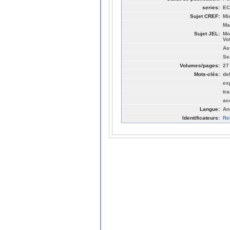
series:
EC
Sujet CREF:
Mi
Ma
Sujet JEL:
Mo
Vo
As
Se
Volumes/pages:
27
Mots-clés:
de
ex
tr
ac
Langue:
An
Identificateurs:
Re