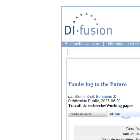
Recherche avancée
|
Historique de rec
Pandering to the Future
par
Blumenthal, Benjamin
Publication
Publié, 2026-06-01
Travail de recherche/Working paper
ACCÈS EN LIGNE
DÉTAILS
Titre:
Pa
Auteur:
Bl
Statut de publication:
Pu