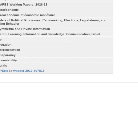
ARES Working Papers, 2026-18
croéconomie
croéconomie et économie monétaire
dels of Political Processes: Rent-seeking, Elections, Legislatures, and
ting Behavior
ymmetric and Private Information
arch; Learning; Information and Knowledge; Communication; Belief
 p.
legation
perimentation
ansparancy
countability
glais
PEc:eca:wpaper:2013/407815