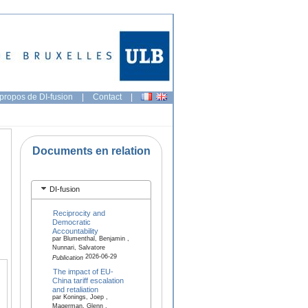
propos de DI-fusion
|
Contact
|
Documents en relation
DI-fusion
Reciprocity and
Democratic
Accountability
par Blumenthal, Benjamin ,
Nunnari, Salvatore
2026-06-29
Publication
The impact of EU-
China tariff escalation
and retaliation
par Konings, Joep ,
Magerman, Glenn ,