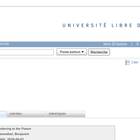
herche
Mon DI-fusion
|
À 
Passe-partout
Citer
CONTENU
STATISTIQUES
ndering to the Future
umenthal, Benjamin
blié, 2026-06-01