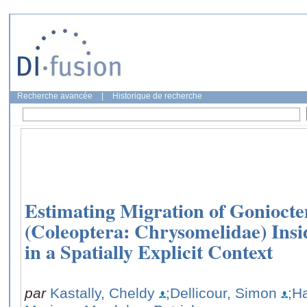
Recherche avancée
|
Historique de recherche
Estimating Migration of Gonioct
(Coleoptera: Chrysomelidae) Ins
in a Spatially Explicit Context
par
Kastally, Cheldy
;Dellicour, Simon
;Ha