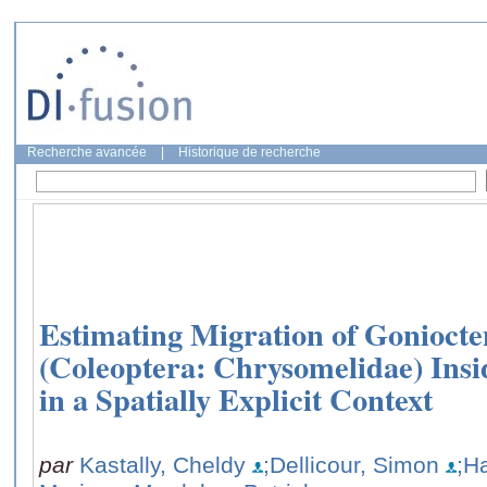
Recherche avancée
|
Historique de recherche
Estimating Migration of Gonioct
(Coleoptera: Chrysomelidae) Ins
in a Spatially Explicit Context
par
Kastally, Cheldy
;Dellicour, Simon
;Ha