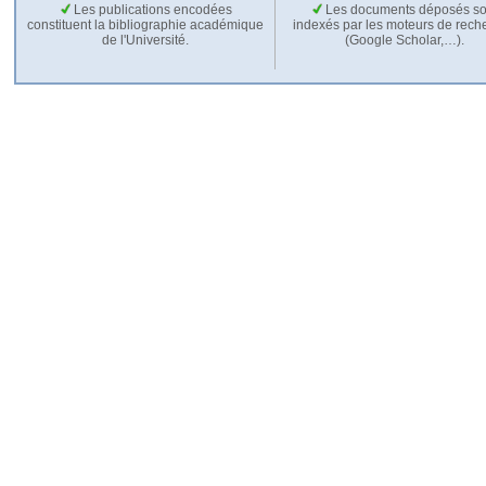
Les publications encodées
Les documents déposés so
constituent la bibliographie académique
indexés par les moteurs de rech
de l'Université.
(Google Scholar,…).