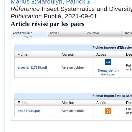
Marius
;Mardulyn, Patrick
Référence
Insect Systematics and Diversity
Publication
Publié, 2021-09-01
Article révisé par les pairs
ACCÈS EN LIGNE
DÉTAILS
CONTENU
STATI
Fichier importé d'Elsevier
Fichier
Version
Accès
Des
Full
elsevier 317319.pdf
Version publiée
or f
Demander un
tiré à part
Fichier importé via le DOI
Fichier
Version
Accès
Des
Full
doi 317319.pdf
Version publiée
or f