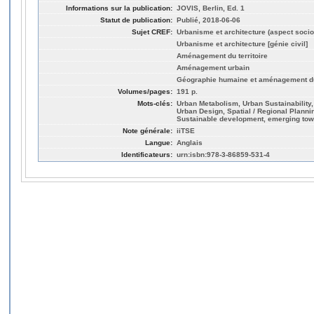
Informations sur la publication:
JOVIS, Berlin, Ed. 1
Statut de publication:
Publié, 2018-06-06
Sujet CREF:
Urbanisme et architecture (aspect socio
Urbanisme et architecture [génie civil]
Aménagement du territoire
Aménagement urbain
Géographie humaine et aménagement du 
Volumes/pages:
191 p.
Mots-clés:
Urban Metabolism, Urban Sustainability,
Urban Design, Spatial / Regional Planni
Sustainable development, emerging to
Note générale:
iiTSE
Langue:
Anglais
Identificateurs:
urn:isbn:978-3-86859-531-4