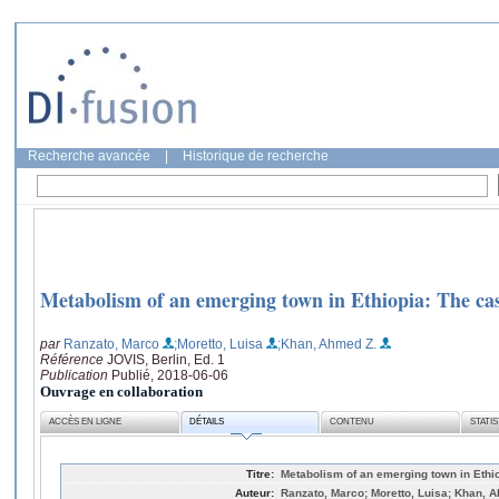
Recherche avancée
|
Historique de recherche
Metabolism of an emerging town in Ethiopia: The c
par
Ranzato, Marco
;Moretto, Luisa
;Khan, Ahmed Z.
Référence
JOVIS, Berlin, Ed. 1
Publication
Publié, 2018-06-06
Ouvrage en collaboration
ACCÈS EN LIGNE
DÉTAILS
CONTENU
STATI
Titre:
Metabolism of an emerging town in Eth
Auteur:
Ranzato, Marco; Moretto, Luisa; Khan, 