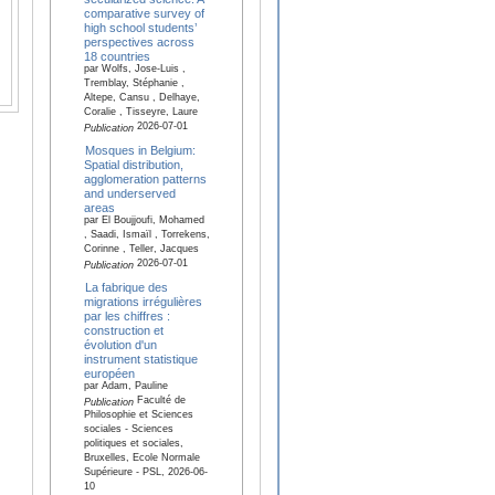
comparative survey of
high school students’
perspectives across
18 countries
par Wolfs, Jose-Luis ,
Tremblay, Stéphanie ,
Altepe, Cansu , Delhaye,
Coralie , Tisseyre, Laure
2026-07-01
Publication
Mosques in Belgium:
Spatial distribution,
agglomeration patterns
and underserved
areas
par El Boujjoufi, Mohamed
, Saadi, Ismaïl , Torrekens,
Corinne , Teller, Jacques
2026-07-01
Publication
La fabrique des
migrations irrégulières
par les chiffres :
construction et
évolution d'un
instrument statistique
européen
par Adam, Pauline
Faculté de
Publication
Philosophie et Sciences
sociales - Sciences
politiques et sociales,
Bruxelles, Ecole Normale
Supérieure - PSL, 2026-06-
10