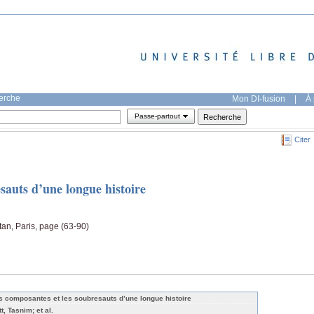
herche
Mon DI-fusion
|
À 
Passe-partout
Citer
sauts d’une longue histoire
tan, Paris, page (63-90)
s composantes et les soubresauts d’une longue histoire
t, Tasnim; et al.