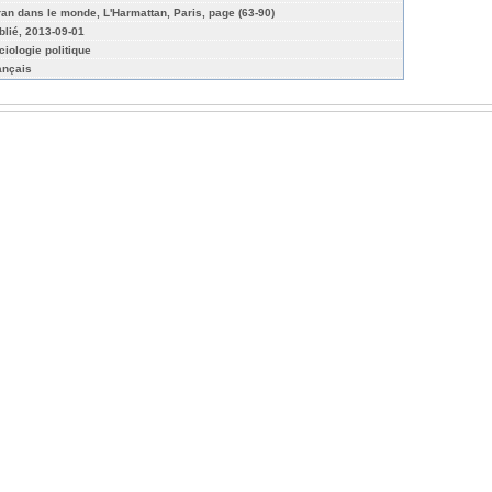
Iran dans le monde, L'Harmattan, Paris, page (63-90)
blié, 2013-09-01
ciologie politique
ançais