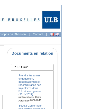
propos de DI-fusion
|
Contact
|
Documents en relation
DI-fusion
Prendre les armes :
engagement,
désengagement et
reconfiguration des
trajectoires dans
l'Ukraine en guerre
(2014-2021)
par Maestracci, Coline
2027-12-15
Publication
Secularized or non-
secularized science: A