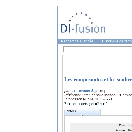
Recherche avancée
|
Historique de rec
Les composantes et les soubre
par
Butt, Tasnim
; [et al.]
Référence
L'Iran dans le monde, L'Harmat
Publication
Publié, 2013-09-01
Partie d'ouvrage collectif
DÉTAILS
Titre:
Le
Auteur:
But