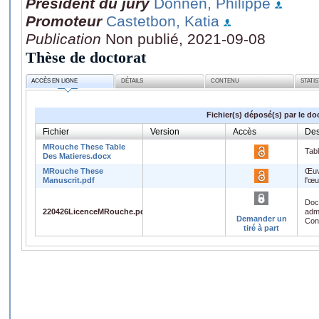
Président du jury
Donnen, Philippe
Promoteur
Castetbon, Katia
Publication
Non publié, 2021-09-08
Thèse de doctorat
ACCÈS EN LIGNE
DÉTAILS
CONTENU
STATI
Fichier(s) déposé(s) par le do
Fichier
Version
Accès
Des
MRouche These Table
Tab
Des Matieres.docx
MRouche These
Œuv
Manuscrit.pdf
l'œ
Doc
220426LicenceMRouche.pdf
admi
Demander un
Con
tiré à part