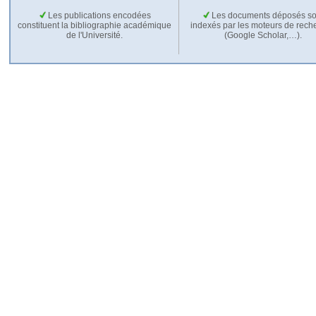
Les publications encodées
Les documents déposés so
constituent la bibliographie académique
indexés par les moteurs de rech
de l'Université.
(Google Scholar,…).