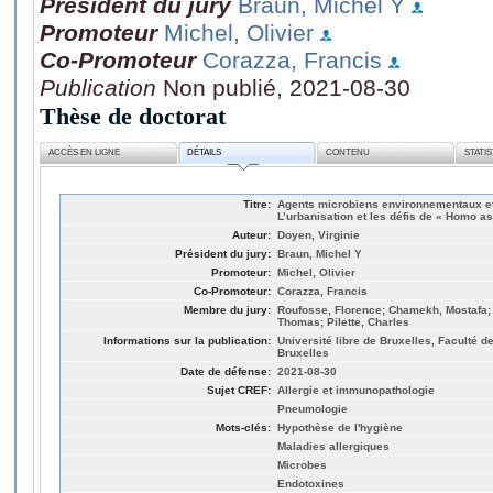
Président du jury
Braun, Michel Y
Promoteur
Michel, Olivier
Co-Promoteur
Corazza, Francis
Publication
Non publié, 2021-08-30
Thèse de doctorat
ACCÈS EN LIGNE
DÉTAILS
CONTENU
STATI
Titre:
Agents microbiens environnementaux et
L’urbanisation et les défis de « Homo a
Auteur:
Doyen, Virginie
Président du jury:
Braun, Michel Y
Promoteur:
Michel, Olivier
Co-Promoteur:
Corazza, Francis
Membre du jury:
Roufosse, Florence; Chamekh, Mostafa; 
Thomas; Pilette, Charles
Informations sur la publication:
Université libre de Bruxelles, Faculté
Bruxelles
Date de défense:
2021-08-30
Sujet CREF:
Allergie et immunopathologie
Pneumologie
Mots-clés:
Hypothèse de l'hygiène
Maladies allergiques
Microbes
Endotoxines