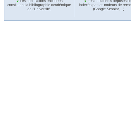
Les publications encodées
Les documents déposés so
constituent la bibliographie académique
indexés par les moteurs de rech
de l'Université.
(Google Scholar,…).