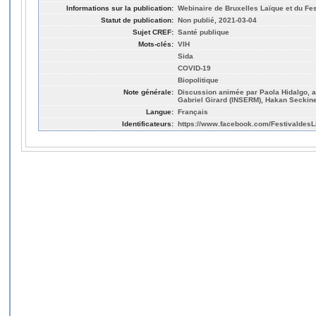
Informations sur la publication:
Webinaire de Bruxelles Laïque et du Fes
Statut de publication:
Non publié, 2021-03-04
Sujet CREF:
Santé publique
Mots-clés:
VIH
Sida
COVID-19
Biopolitique
Note générale:
Discussion animée par Paola Hidalgo, 
Gabriel Girard (INSERM), Hakan Seckin
Langue:
Français
Identificateurs:
https://www.facebook.com/Festivaldes