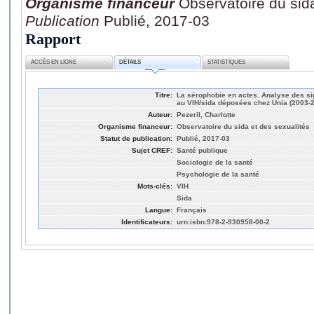
Organisme financeur
Observatoire du sid
Publication
Publié, 2017-03
Rapport
ACCÈS EN LIGNE
DÉTAILS
STATISTIQUES
Titre:
La sérophobie en actes. Analyse des si
au VIH/sida déposées chez Unia (2003-
Auteur:
Pezeril, Charlotte
Organisme financeur:
Observatoire du sida et des sexualités
Statut de publication:
Publié, 2017-03
Sujet CREF:
Santé publique
Sociologie de la santé
Psychologie de la santé
Mots-clés:
VIH
Sida
Langue:
Français
Identificateurs:
urn:isbn:978-2-930958-00-2