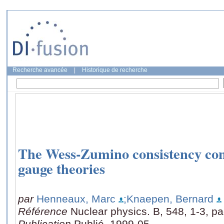
Recherche avancée
|
Historique de recherche
The Wess-Zumino consistency con
gauge theories
par
Henneaux, Marc
;Knaepen, Bernard
Référence
Nuclear physics. B, 548, 1-3, p
Publication
Publié, 1999-05