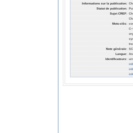
Informations sur la publication:
Ch
Statut de publication:
Pu
Sujet CREF:
Ch
Ch
Mots-clés:
co
C−
or
sy
tr
Note générale:
SC
Langue:
An
Identificateurs:
ur
in
in
in