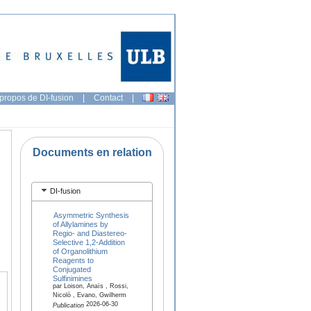
propos de DI-fusion
|
Contact
|
Documents en relation
DI-fusion
Asymmetric Synthesis
of Allylamines by
Regio- and Diastereo-
Selective 1,2-Addition
of Organolithium
Reagents to
Conjugated
Sulfinimines
par Loison, Anaïs , Rossi,
Nicolò , Evano, Gwilherm
2026-06-30
Publication