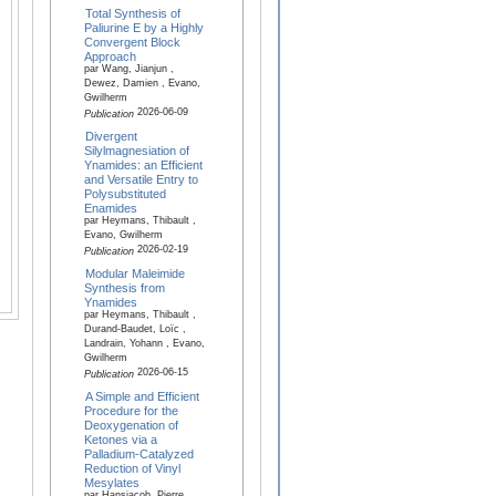
Total Synthesis of
Paliurine E by a Highly
Convergent Block
Approach
par Wang, Jianjun ,
Dewez, Damien , Evano,
Gwilherm
2026-06-09
Publication
Divergent
Silylmagnesiation of
Ynamides: an Efficient
and Versatile Entry to
Polysubstituted
Enamides
par Heymans, Thibault ,
Evano, Gwilherm
2026-02-19
Publication
Modular Maleimide
Synthesis from
Ynamides
par Heymans, Thibault ,
Durand-Baudet, Loïc ,
Landrain, Yohann , Evano,
Gwilherm
2026-06-15
Publication
A Simple and Efficient
Procedure for the
Deoxygenation of
Ketones via a
Palladium-Catalyzed
Reduction of Vinyl
Mesylates