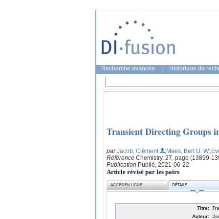
Recherche avancée
|
Historique de rec
Transient Directing Groups i
par
Jacob, Clément
;Maes, Bert U. W.
;Ev
Référence
Chemistry, 27, page (13899-13
Publication
Publié, 2021-06-22
Article révisé par les pairs
ACCÈS EN LIGNE
DÉTAILS
Titre:
Tr
Auteur:
Ja