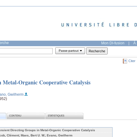
herche
Mon DI-fusion
|
À 
Passe-partout
Citer
n Metal-Organic Cooperative Catalysis
ano, Gwilherm
952)
CONTENU
STATISTIQUES
ansient Directing Groups in Metal-Organic Cooperative Catalysis
cob, Clément; Maes, Bert U. W.; Evano, Gwilherm