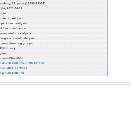
emistry, 27, page (13899-13952)
blié, 2021-06-22
imie
imie organique
operative catalysis
H functionalization
ganometallic catalysis
nergistic metal catalysis
ansient directing groups
OPUS: re.j
glais
n:issn:0947-6539
fo:doi/10.1002/chem.202101598
fo:scp/85112772371
fo:pmid/34286873