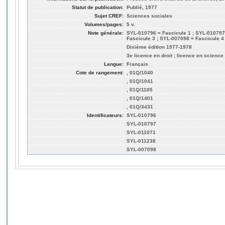
Statut de publication:
Publié, 1977
Sujet CREF:
Sciences sociales
Volumes/pages:
5 v.
Note générale:
SYL-010796 = Fascicule 1 ; SYL-010797
Fascicule 3 ; SYL-007098 = Fascicule 4 
Dixième édition 1977-1978
3e licence en droit ; licence en science 
Langue:
Français
Cote de rangement:
, 01Q/1040
, 01Q/1041
, 01Q/1105
, 01Q/1401
, 01Q/3431
Identificateurs:
SYL-010796
SYL-010797
SYL-011071
SYL-011238
SYL-007098