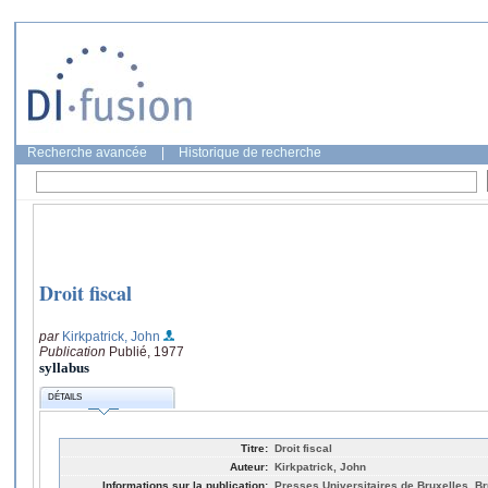
Recherche avancée
|
Historique de recherche
Droit fiscal
par
Kirkpatrick, John
Publication
Publié, 1977
syllabus
DÉTAILS
Titre:
Droit fiscal
Auteur:
Kirkpatrick, John
Informations sur la publication:
Presses Universitaires de Bruxelles, Br