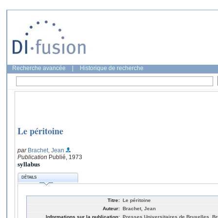
Recherche avancée
|
Historique de recherche
Le péritoine
par
Brachet, Jean
Publication
Publié, 1973
syllabus
DÉTAILS
Titre:
Le péritoine
Auteur:
Brachet, Jean
Informations sur la publication:
Presses Universitaires de Bruxelles, Br