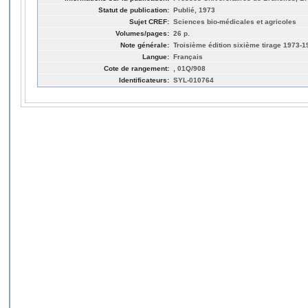
Statut de publication:
Publié, 1973
Sujet CREF:
Sciences bio-médicales et agricoles
Volumes/pages:
26 p.
Note générale:
Troisième édition sixième tirage 1973-1
Langue:
Français
Cote de rangement:
, 01Q/908
Identificateurs:
SYL-010764