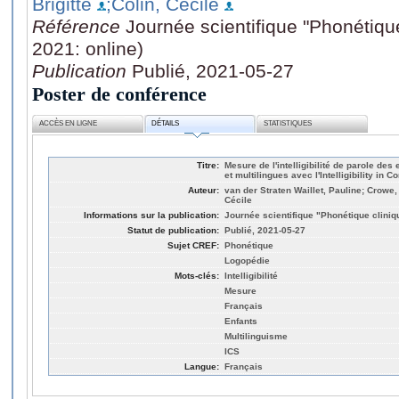
Brigitte
;Colin, Cécile
Référence
Journée scientifique "Phonétiqu
2021: online)
Publication
Publié, 2021-05-27
Poster de conférence
ACCÈS EN LIGNE
DÉTAILS
STATISTIQUES
Titre:
Mesure de l'intelligibilité de parole d
et multilingues avec l'Intelligibility in C
Auteur:
van der Straten Waillet, Pauline; Crowe, K
Cécile
Informations sur la publication:
Journée scientifique "Phonétique cliniq
Statut de publication:
Publié, 2021-05-27
Sujet CREF:
Phonétique
Logopédie
Mots-clés:
Intelligibilité
Mesure
Français
Enfants
Multilinguisme
ICS
Langue:
Français