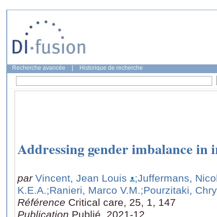
Recherche avancée
|
Historique de recherche
Addressing gender imbalance in i
par
Vincent, Jean Louis
;Juffermans, Nico
K.E.A.
;Ranieri, Marco V.M.
;Pourzitaki, Chr
Référence
Critical care, 25, 1, 147
Publication
Publié, 2021-12