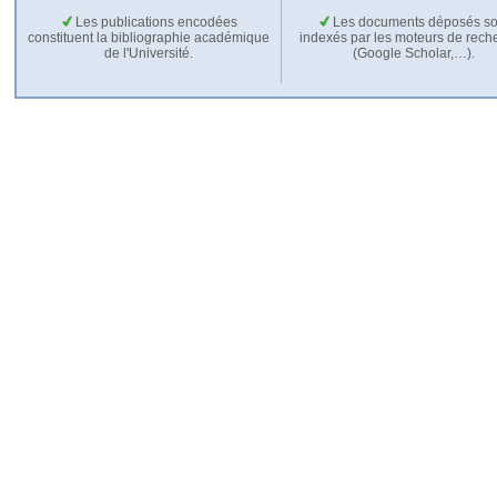
Les publications encodées
Les documents déposés so
constituent la bibliographie académique
indexés par les moteurs de rech
de l'Université.
(Google Scholar,…).