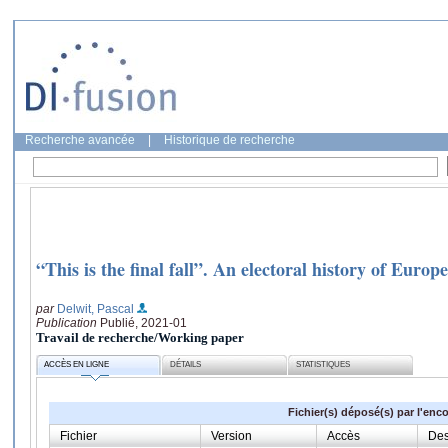
Recherche avancée
|
Historique de recherche
“This is the final fall”. An electoral history of Eur
par
Delwit, Pascal
Publication
Publié, 2021-01
Travail de recherche/Working paper
ACCÈS EN LIGNE
DÉTAILS
STATISTIQUES
Fichier(s) déposé(s) par l'enc
Fichier
Version
Accès
Des