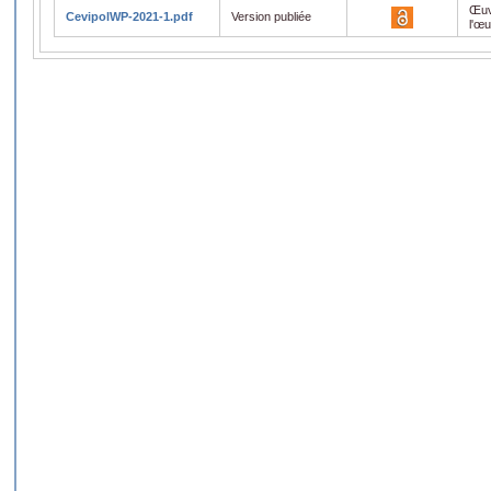
Œuv
CevipolWP-2021-1.pdf
Version publiée
l'œ