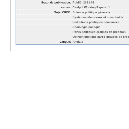
Statut de publication:
Publié, 2021-01
series:
Cevipol Working Papers, 1
Sujet CREF:
Science politique générale
Systèmes électoraux et consultatifs
Institutions politiques comparées
Sociologie politique
Partis politiques groupes de pression
Opinion publique partis groupes de pre
Langue:
Anglais