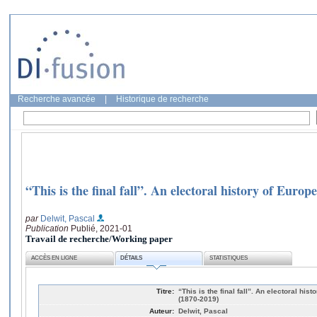
Recherche avancée
|
Historique de recherche
“This is the final fall”. An electoral history of Eur
par
Delwit, Pascal
Publication
Publié, 2021-01
Travail de recherche/Working paper
ACCÈS EN LIGNE
DÉTAILS
STATISTIQUES
Titre:
“This is the final fall”. An electoral h
(1870-2019)
Auteur:
Delwit, Pascal