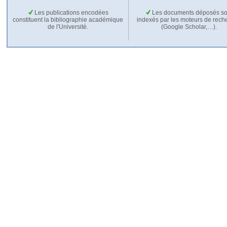
Les publications encodées
Les documents déposés so
constituent la bibliographie académique
indexés par les moteurs de rech
de l'Université.
(Google Scholar,…).