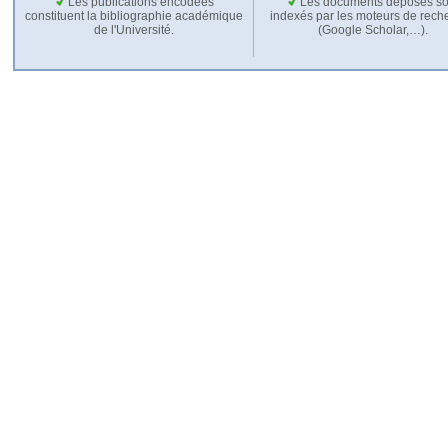
Les publications encodées
Les documents déposés so
constituent la bibliographie académique
indexés par les moteurs de rech
de l'Université.
(Google Scholar,…).