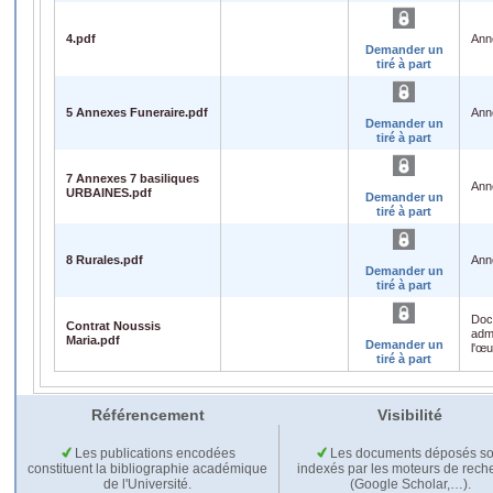
4.pdf
Ann
Demander un
tiré à part
5 Annexes Funeraire.pdf
Ann
Demander un
tiré à part
7 Annexes 7 basiliques
Ann
URBAINES.pdf
Demander un
tiré à part
8 Rurales.pdf
Ann
Demander un
tiré à part
Doc
Contrat Noussis
admi
Maria.pdf
Demander un
l'œ
tiré à part
Référencement
Visibilité
Les publications encodées
Les documents déposés so
constituent la bibliographie académique
indexés par les moteurs de rech
de l'Université.
(Google Scholar,…).