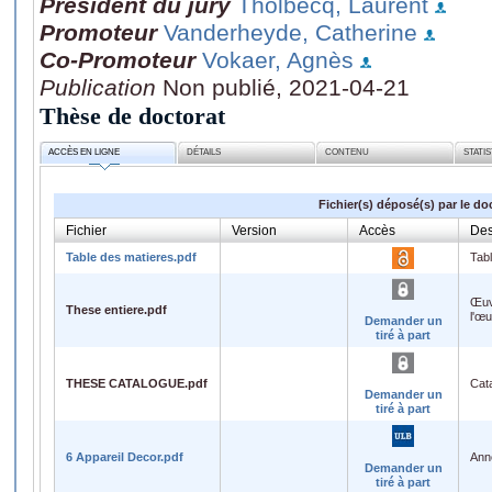
Président du jury
Tholbecq, Laurent
Promoteur
Vanderheyde, Catherine
Co-Promoteur
Vokaer, Agnès
Publication
Non publié, 2021-04-21
Thèse de doctorat
ACCÈS EN LIGNE
DÉTAILS
CONTENU
STATI
Fichier(s) déposé(s) par le do
Fichier
Version
Accès
Des
Table des matieres.pdf
Tab
Œuv
These entiere.pdf
l'œ
Demander un
tiré à part
THESE CATALOGUE.pdf
Cat
Demander un
tiré à part
6 Appareil Decor.pdf
Ann
Demander un
tiré à part