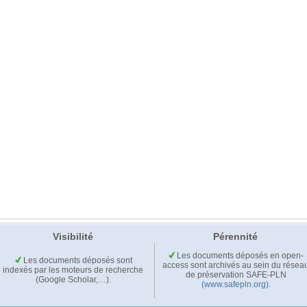
Visibilité
Pérennité
Les documents déposés en open-
Les documents déposés sont
access sont archivés au sein du résea
indexés par les moteurs de recherche
de préservation SAFE-PLN
(Google Scholar,…).
(www.safepln.org)
.