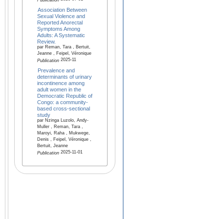
Publication
Association Between
Sexual Violence and
Reported Anorectal
Symptoms Among
Adults: A Systematic
Review.
par Reman, Tara , Bertuit,
Jeanne , Feipel, Véronique
2025-11
Publication
Prevalence and
determinants of urinary
incontinence among
adult women in the
Democratic Republic of
Congo: a community-
based cross-sectional
study
par Nzinga Luzolo, Andy-
Muller , Reman, Tara ,
Maroyi, Raha , Mukwege,
Denis , Feipel, Véronique ,
Bertuit, Jeanne
2025-11-01
Publication