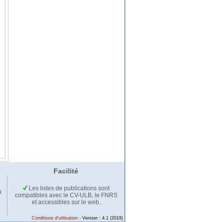
Facilité
Les listes de publications sont
u
compatibles avec le CV-ULB, le FNRS
et accessibles sur le web.
Conditions d'utilisation
- Version : 4.1 (2019)