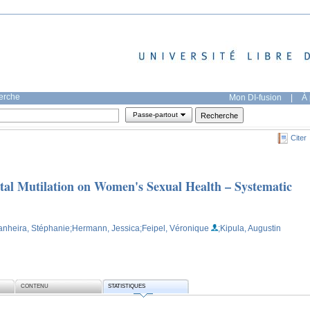
herche
Mon DI-fusion
|
À 
Passe-partout
Citer
tal Mutilation on Women's Sexual Health – Systematic
anheira, Stéphanie
;Hermann, Jessica
;Feipel, Véronique
;Kipula, Augustin
CONTENU
STATISTIQUES