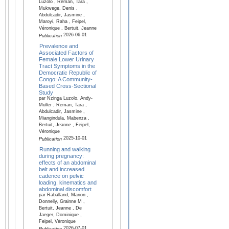
Luzolo , Reman, Tara ,
Mukwege, Denis ,
Abdulcadir, Jasmine ,
Maroyi, Raha , Feipel,
Véronique , Bertuit, Jeanne
2026-06-01
Publication
Prevalence and
Associated Factors of
Female Lower Urinary
Tract Symptoms in the
Democratic Republic of
Congo: A Community-
Based Cross-Sectional
Study
par Nzinga Luzolo, Andy-
Muller , Reman, Tara ,
Abdulcadir, Jasmine ,
Miangindula, Mabenza ,
Bertuit, Jeanne , Feipel,
Véronique
2025-10-01
Publication
Running and walking
during pregnancy:
effects of an abdominal
belt and increased
cadence on pelvic
loading, kinematics and
abdominal discomfort
par Raballand, Marion ,
Donnelly, Grainne M ,
Bertuit, Jeanne , De
Jaeger, Dominique ,
Feipel, Véronique
2026-07-01