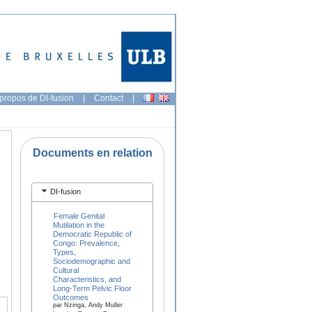
propos de DI-fusion
|
Contact
|
Documents en relation
DI-fusion
Female Genital
Mutilation in the
Democratic Republic of
Congo: Prevalence,
Types,
Sociodemographic and
Cultural
Characteristics, and
Long-Term Pelvic Floor
Outcomes
par Nzinga, Andy Muller