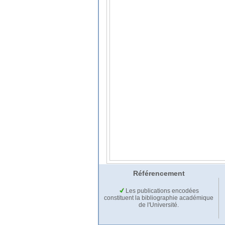
Référencement
Les publications encodées
constituent la bibliographie académique
de l'Université.