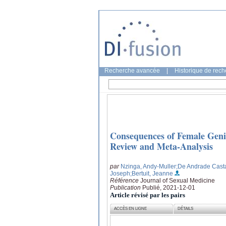
Recherche avancée
|
Historique de rec
Consequences of Female Geni
Review and Meta-Analysis
par
Nzinga, Andy-Muller
;De Andrade Cast
Joseph
;Bertuit, Jeanne
Référence
Journal of Sexual Medicine
Publication
Publié, 2021-12-01
Article révisé par les pairs
ACCÈS EN LIGNE
DÉTAILS