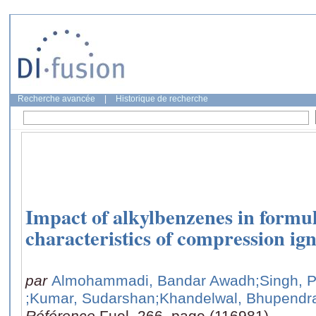
Recherche avancée
|
Historique de recherche
Impact of alkylbenzenes in formul
characteristics of compression ign
par
Almohammadi, Bandar Awadh
;Singh, 
;Kumar, Sudarshan
;Khandelwal, Bhupendr
Référence
Fuel, 266, page (116981)